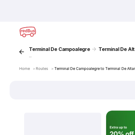
Terminal De Campoalegre
Terminal De Al
...
Home
＞
Routes
＞
Terminal De Campoalegre to Terminal De Alta