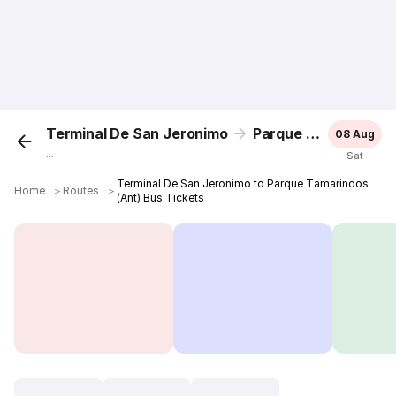
Terminal De San Jeronimo
Parque Tamarindos (Ant)
08 Aug
...
Sat
Terminal De San Jeronimo to Parque Tamarindos
Home
＞
Routes
＞
(Ant) Bus Tickets