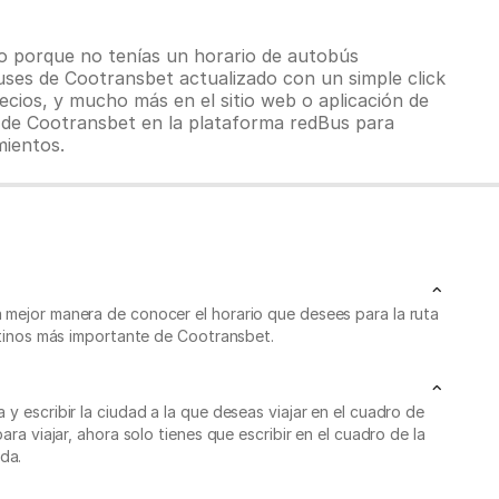
lo porque no tenías un horario de autobús
buses de
Cootransbet
actualizado con un simple click
ecios, y mucho más en el sitio web o aplicación de
o de
Cootransbet
en la plataforma redBus para
mientos.
a mejor manera de conocer el horario que desees para la ruta
estinos más importante de Cootransbet.
y escribir la ciudad a la que deseas viajar en el cuadro de
ra viajar, ahora solo tienes que escribir en el cuadro de la
da.