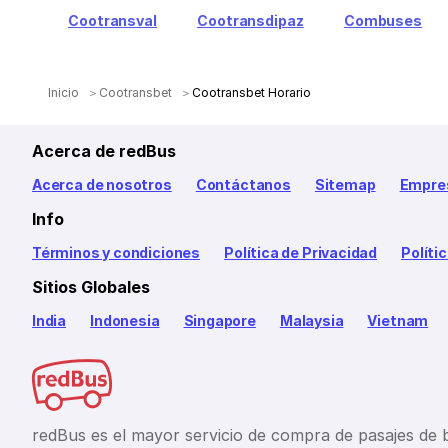
Cootransval
Cootransdipaz
Combuses
Inicio
Cootransbet
Cootransbet Horario
Acerca de redBus
Acerca de nosotros
Contáctanos
Sitemap
Empre
Info
Términos y condiciones
Política de Privacidad
Políti
Sitios Globales
India
Indonesia
Singapore
Malaysia
Vietnam
redBus es el mayor servicio de compra de pasajes de b