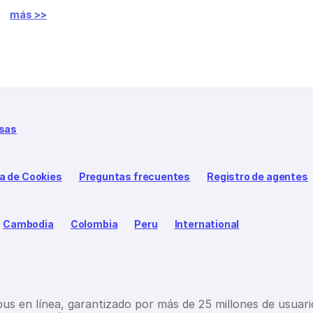
más >>
sas
ca de Cookies
Preguntas frecuentes
Registro de agentes
Cambodia
Colombia
Peru
International
us en línea, garantizado por más de 25 millones de usuari