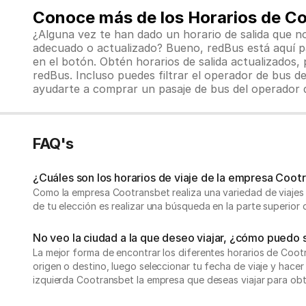
Conoce más de los Horarios de C
¿Alguna vez te han dado un horario de salida que n
adecuado o actualizado? Bueno, redBus está aquí p
en el botón. Obtén horarios de salida actualizados,
redBus. Incluso puedes filtrar el operador de bus d
ayudarte a comprar un pasaje de bus del operador 
FAQ's
¿Cuáles son los horarios de viaje de la empresa Coot
Como la empresa Cootransbet realiza una variedad de viajes a
de tu elección es realizar una búsqueda en la parte superior 
No veo la ciudad a la que deseo viajar, ¿cómo puedo 
La mejor forma de encontrar los diferentes horarios de Cootra
origen o destino, luego seleccionar tu fecha de viaje y hacer 
izquierda Cootransbet la empresa que deseas viajar para obt