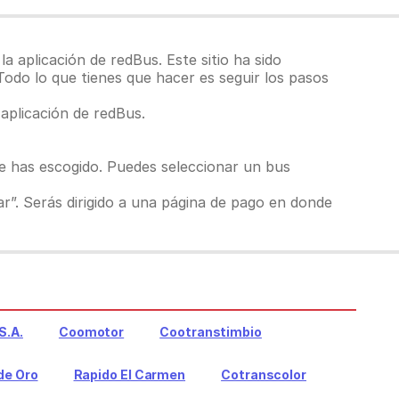
a aplicación de redBus. Este sitio ha sido
odo lo que tienes que hacer es seguir los pasos
 aplicación de redBus.
ue has escogido. Puedes seleccionar un bus
ar”. Serás dirigido a una página de pago en donde
S.A.
Coomotor
Cootranstimbio
de Oro
Rapido El Carmen
Cotranscolor