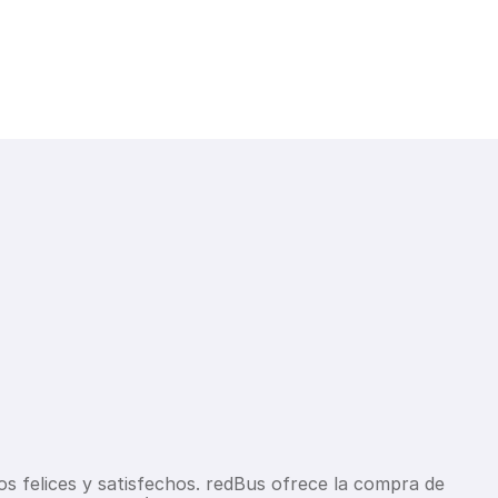
os felices y satisfechos. redBus ofrece la compra de