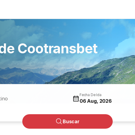
 de Cootransbet
Fecha De Ida
tino
06 Aug, 2026
Buscar