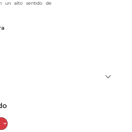
n un alto sentido de
ra
do