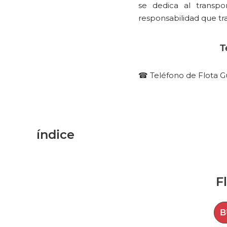
se dedica al transp
responsabilidad que tra
T
☎ Teléfono de Flota Gua
índice
F