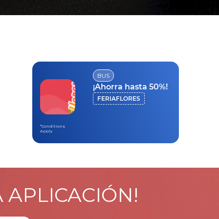
BUS
¡Ahorra hasta 50%!
FERIAFLORES
*Conditions
Apply
A APLICACIÓN!