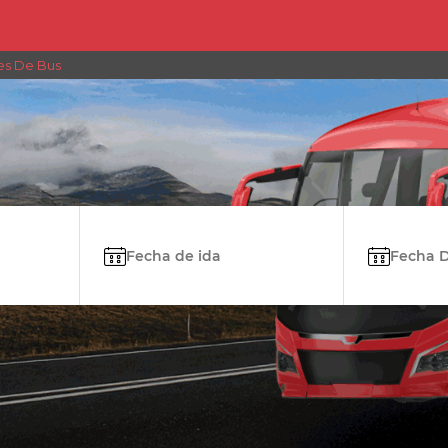
jes De Bus
Fecha de ida
Fecha De 