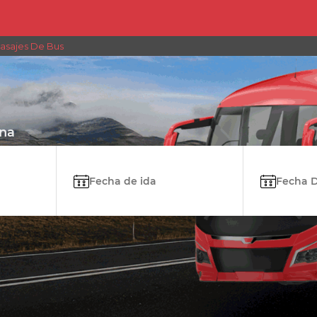
asajes De Bus
ana
Fecha de ida
Fecha De 