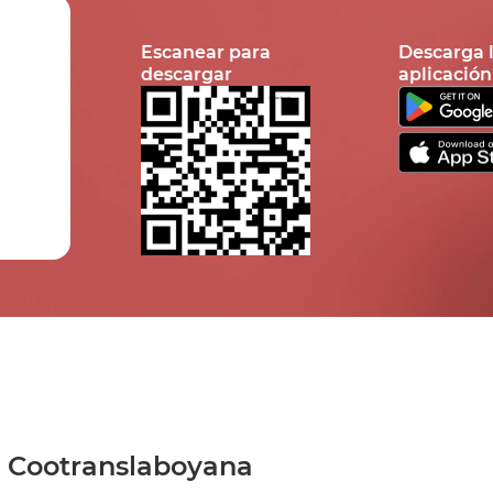
Escanear para
Descarga 
descargar
aplicación
s Cootranslaboyana