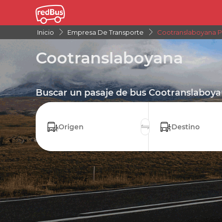
Inicio
Empresa De Transporte
Cootranslaboyana P
Cootranslaboyana
Buscar un pasaje de bus Cootranslaboy
Origen
Destino