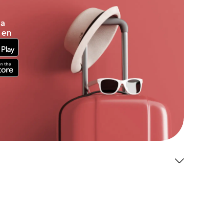
la
 en