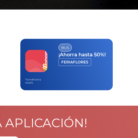
BUS
¡Ahorra hasta 50%!
FERIAFLORES
*Conditions
Apply
A APLICACIÓN!