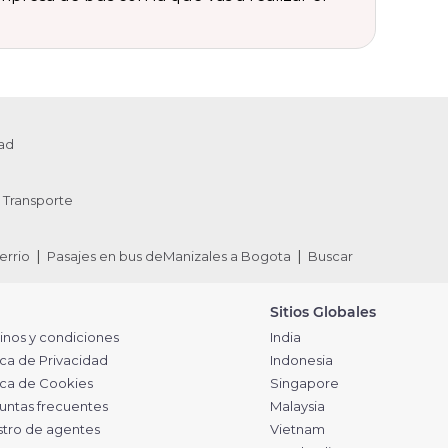
ad
Transporte
errio
Pasajes en bus deManizales a Bogota
Buscar
Sitios Globales
inos y condiciones
India
ica de Privacidad
Indonesia
tica de Cookies
Singapore
untas frecuentes
Malaysia
stro de agentes
Vietnam